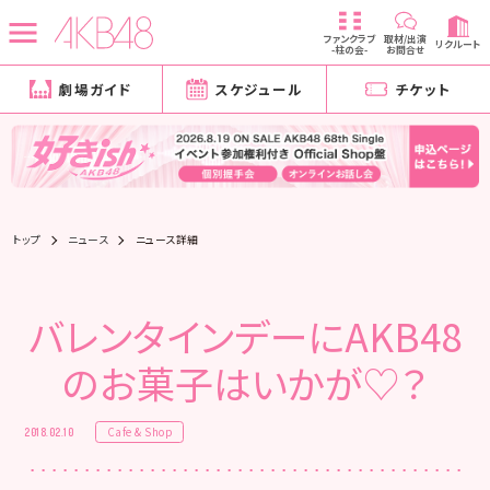
ファンクラブ
取材/出演
リクルート
-柱の会-
お問合せ
劇場ガイド
スケジュール
チケット
トップ
ニュース
ニュース詳細
バレンタインデーにAKB48
のお菓子はいかが♡？
Cafe & Shop
2018.02.10