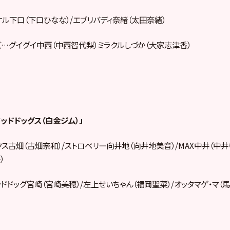
ル下口（下口ひなな）/エブリバディ奈緒（太田奈緒）
…グイグイ中西（中西智代梨）ミラクルしづか（大家志津香）
マッドドッグス（白金ジム）」
ス古畑（古畑奈和）/ストロベリー向井地（向井地美音）/MAX中井（中井
）
ドドッグ宮崎（宮崎美穂）/左上せいちゃん（福岡聖菜）/オッタマゲ・マ（