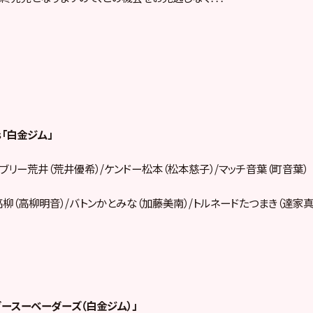
s「白金ジム」
ブリー荒井（荒井優希）/ケンドー松本（松本慈子）/マッチ音葉（町音葉）
柳（高柳明音）/バトンかとみな（加藤美南）/トルネードたつまき（達家真
ダースーベーダーズ（白金ジム）」