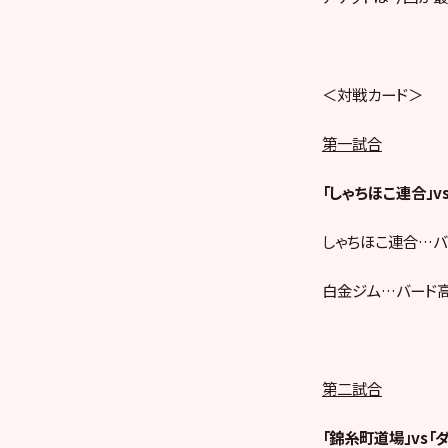
＜対戦カード＞
第一試合
「しゃちほこ連合」v
しゃちほこ連合…バ
白金ジム…バード高
第二試合
「錦糸町道場」vs「