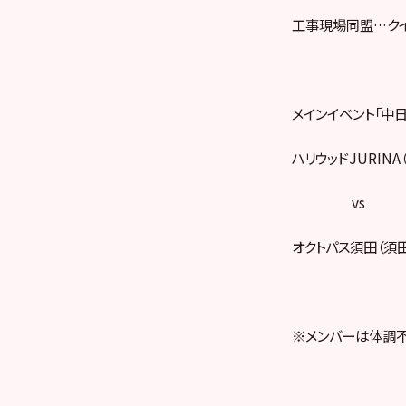
工事現場同盟…クイ
メインイベント「中
ハリウッドJURIN
vs
オクトパス須田（須
※メンバーは体調不