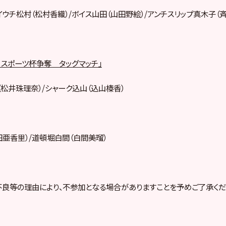
ウチ松村（松村香織）/ボイス山田（山田野絵）/アンチスリップ真木子（
日スポーツ杯争奪 タッグマッチ」
A（松井珠理奈）/シャーク込山（込山榛香）
田亜香里）/道頓堀白間（白間美瑠）
良等の理由により、不参加となる場合がありますことを予めご了承くだ