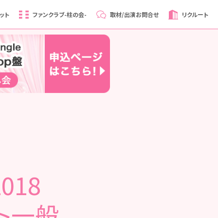
ット
ファンクラブ
-柱の会-
取材/出演
お問合せ
リクルート
018
ット一般