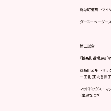
錦糸町道場…マイケ
ダースーベーダーズ
第三試合
「錦糸町道場」vs「
錦糸町道場…サック
ー田北（田北香世子
マッドドッグス…マッ
（廣瀬なつき）