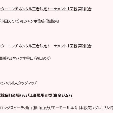
ンターコンチネンタル王者決定トーナメント 1回戦 第1試合
小田えりな）vsジャンボ佐藤（佐藤朱）
ンターコンチネンタル王者決定トーナメント 1回戦 第2試合
亜美）vsヤバクネ谷口（谷口めぐ）
ペシャル6人タッグマッチ
錦糸町道場）」vs「工事現場同盟（白金ジム）」
ロングスピーチ横山（横山由依）/モーモー川本（川本紗矢）/グレゴリオ杏