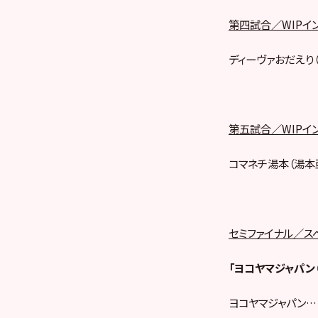
第四試合／WIPイ
ディーヴァおだえり（
第五試合／WIPイ
コマネチ湯本（湯本
セミファイナル／ス
「ヨコヤマジャパン（
ヨコヤマジャパン…