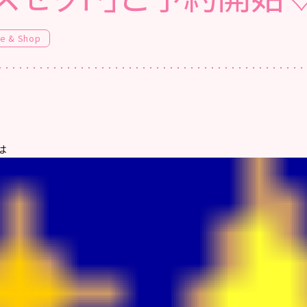
fe & Shop
は