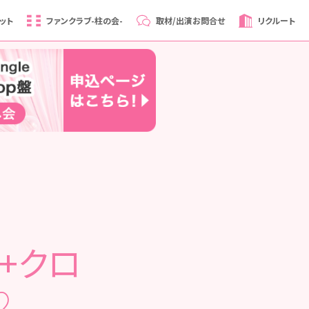
ット
ファンクラブ
-柱の会-
取材/出演
お問合せ
リクルート
ス+クロ
♡