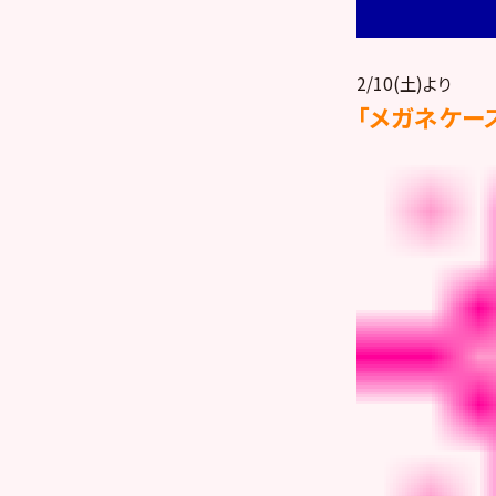
2/10(土)より
「メガネケー