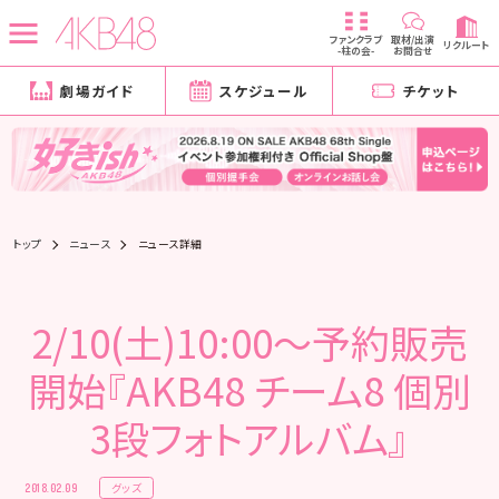
ファンクラブ
取材/出演
リクルート
-柱の会-
お問合せ
劇場ガイド
スケジュール
チケット
トップ
ニュース
ニュース詳細
2/10(土)10:00～予約販売
開始『AKB48 チーム8 個別
3段フォトアルバム』
グッズ
2018.02.09