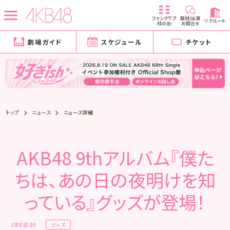
ファンクラブ
取材/出演
リクルート
-柱の会-
お問合せ
劇場ガイド
スケジュール
チケット
トップ
ニュース
ニュース詳細
AKB48 9thアルバム『僕た
ちは、あの日の夜明けを知
っている』グッズが登場！
グッズ
2018.02.09