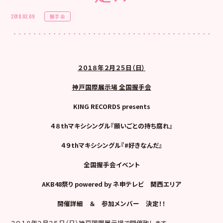
握手会
2018.02.09
２０１８年２月２５日（日）
神戸国際展示場 全国握手会
KING RECORDS presents
４８th
マキシシングル『願いごとの持ち腐れ』
４９thマキシシングル『#好きなんだ』
全国握手会イベント
AKB48
祭り
powered by
ネ申テレビ 関西エリア
開催詳細 ＆ 参加メンバー 決定
！！
２０１８年２月２５日（日）神戸国際展示場で開催致します、