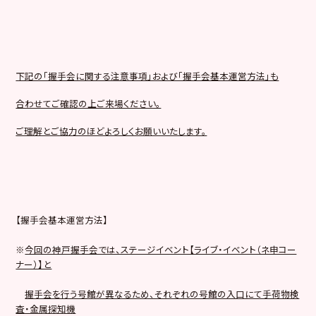
下記の「握手会に関する注意事項」および「握手会基本運営方法」も
合わせてご確認の上ご来場ください。
ご理解とご協力のほどよろしくお願いいたします。
【握手会基本運営方法】
※
今回の神戸握手会では、ステージイベント【ライブ・イベント（ネ申コー
ナー）】と
握手会を行う号館が異なるため、それぞれの号館の入口にて手荷物検
査・金属探知機