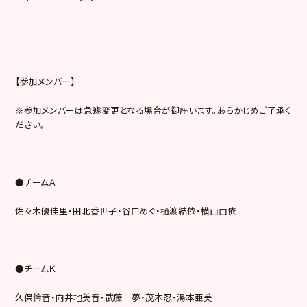
【参加メンバー】
※参加メンバーは急遽変更となる場合が御座います。あらかじめご了承く
ださい。
●チームＡ
佐々木優佳里・田北香世子・谷口めぐ・樋渡結依・横山由依
●チームＫ
久保怜音・向井地美音・武藤十夢・茂木忍・湯本亜美