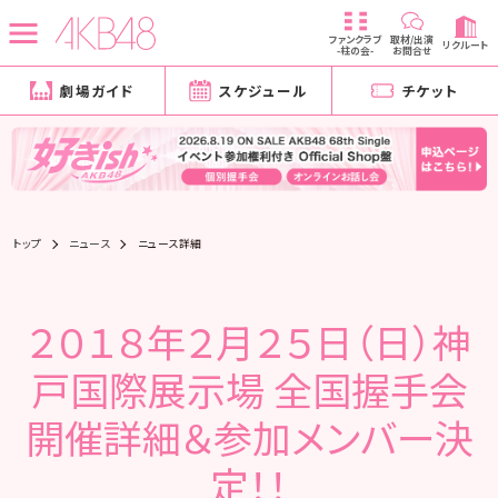
ファンクラブ
取材/出演
リクルート
-柱の会-
お問合せ
劇場ガイド
スケジュール
チケット
トップ
ニュース
ニュース詳細
２０１８年２月２５日（日）神
戸国際展示場 全国握手会
開催詳細＆参加メンバー決
定！！