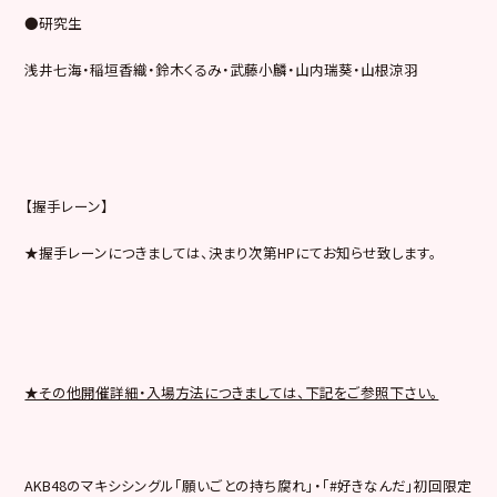
●研究生
浅井七海・稲垣香織・鈴木くるみ・武藤小麟・山内瑞葵・山根涼羽
【握手レーン】
★握手レーンにつきましては、決まり次第HPにてお知らせ致します。
★その他開催詳細・入場方法につきましては、下記をご参照下さい。
AKB48のマキシシングル「願いごとの持ち腐れ」・「#好きなんだ」初回限定