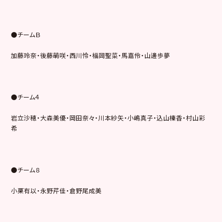
●チームＢ
加藤玲奈・後藤萌咲・西川怜・福岡聖菜・馬嘉伶・山邊歩夢
●チーム４
岩立沙穂・大森美優・岡田奈々・川本紗矢・小嶋真子・込山榛香・村山彩
希
●チーム８
小栗有以・永野芹佳・倉野尾成美