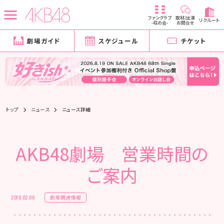
ファンクラブ
取材/出演
リクルート
-柱の会-
お問合せ
劇場ガイド
スケジュール
チケット
トップ
ニュース
ニュース詳細
AKB48劇場 営業時間の
ご案内
劇場関連情報
2018.02.08