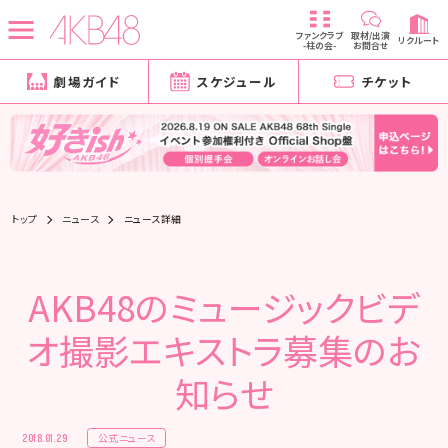
ファンクラブ
取材/出演
リクルート
-柱の会-
お問合せ
劇場ガイド
スケジュール
チケット
トップ
ニュース
ニュース詳細
AKB48のミュージックビデ
オ撮影エキストラ募集のお
知らせ
公式ニュース
2018.01.29