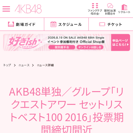
ファンクラブ
取材/出演
リクルート
-柱の会-
お問合せ
劇場ガイド
スケジュール
チケット
トップ
ニュース
ニュース詳細
AKB48単独／グループ「リ
クエストアワー セットリス
トベスト100 2016」投票期
間締切間近