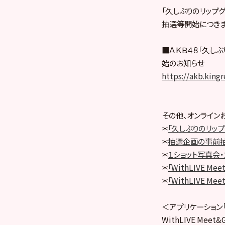
「久しぶりのリップ
抽選等開始につきま
■ＡＫＢ４８「久し
始のお知らせ
https://akb.king
その他、オンライン
＊
「久しぶりのリッ
＊
抽選企画の事前
＊
１ショット写真会
＊
「WithLIVE 
＊
「WithLIVE Me
＜アプリケーション「W
WithLIVE Mee