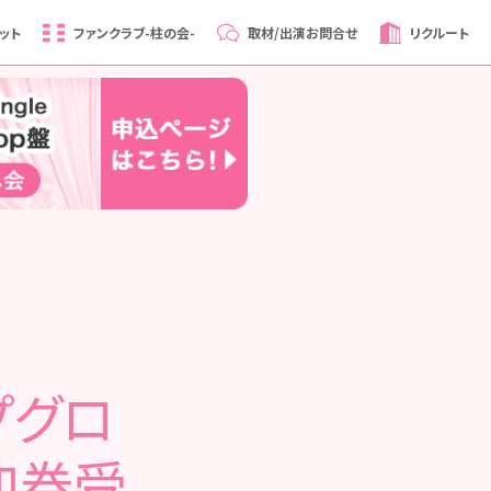
ット
ファンクラブ
-柱の会-
取材/出演
お問合せ
リクルート
プグロ
加券受