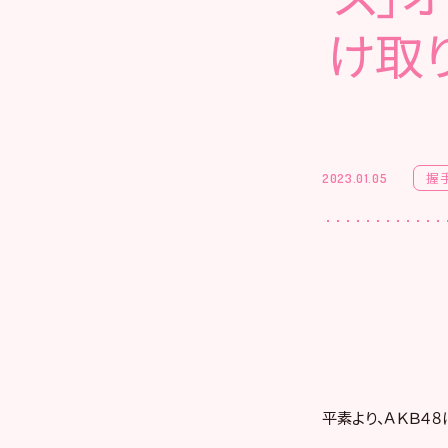
け取
握
2023.01.05
平素より、ＡＫＢ４