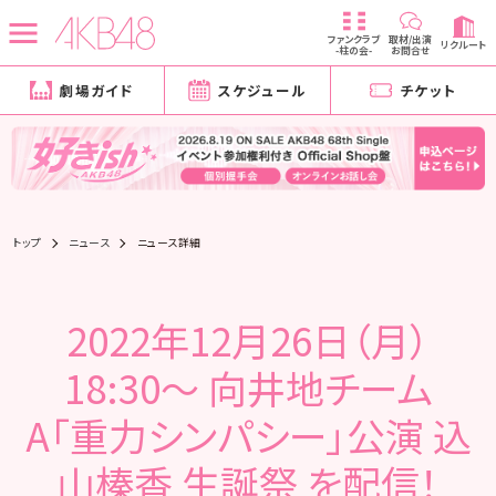
ファンクラブ
取材/出演
リクルート
-柱の会-
お問合せ
劇場ガイド
スケジュール
チケット
トップ
ニュース
ニュース詳細
2022年12月26日（月）
18:30～ 向井地チーム
A「重力シンパシー」公演 込
山榛香 生誕祭 を配信！