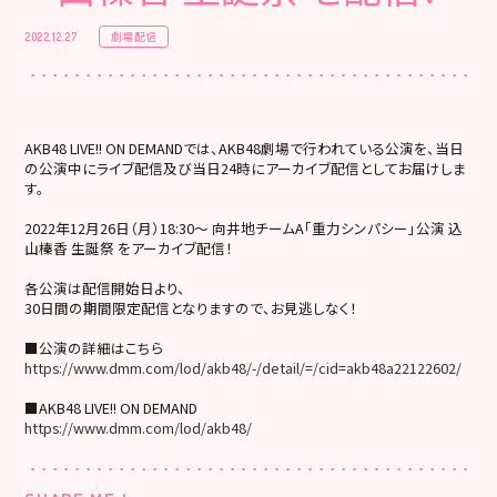
劇場配信
2022.12.27
AKB48 LIVE!! ON DEMANDでは、AKB48劇場で行われている公演を、当日
の公演中にライブ配信及び当日24時にアーカイブ配信としてお届けしま
す。
2022年12月26日（月）18:30～ 向井地チームA「重力シンパシー」公演 込
山榛香 生誕祭 をアーカイブ配信！
各公演は配信開始日より、
30日間の期間限定配信となりますので、お見逃しなく！
■公演の詳細はこちら
https://www.dmm.com/lod/akb48/-/detail/=/cid=akb48a22122602/
■AKB48 LIVE!! ON DEMAND
https://www.dmm.com/lod/akb48/