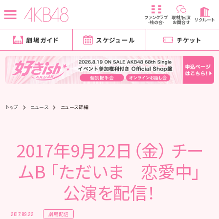
ファンクラブ
取材/出演
リクルート
-柱の会-
お問合せ
劇場ガイド
スケジュール
チケット
トップ
ニュース
ニュース詳細
2017年9月22日（金） チー
ムB 「ただいま 恋愛中」
公演を配信！
劇場配信
2017.09.22