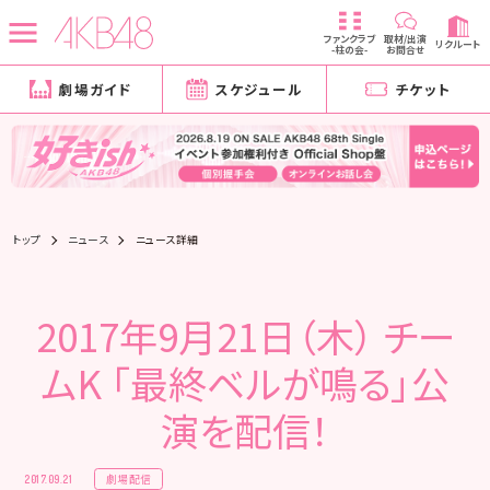
ファンクラブ
取材/出演
リクルート
-柱の会-
お問合せ
劇場ガイド
スケジュール
チケット
トップ
ニュース
ニュース詳細
2017年9月21日（木） チー
ムK 「最終ベルが鳴る」公
演を配信！
劇場配信
2017.09.21