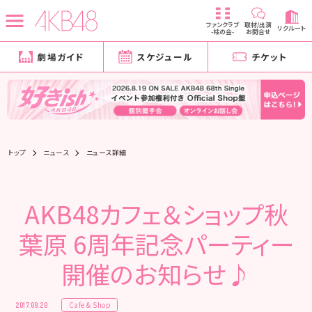
ファンクラブ
取材/出演
リクルート
-柱の会-
お問合せ
劇場ガイド
スケジュール
チケット
トップ
ニュース
ニュース詳細
AKB48カフェ＆ショップ秋
葉原 6周年記念パーティー
開催のお知らせ♪
Cafe & Shop
2017.09.20