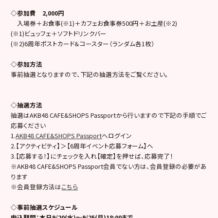
◇参加費 2,000円
入場券＋お食事(※1)＋カフェお食事券500円＋お土産(※2)
(※1)ビュッフェ＋ソフトドリンクバー
(※2)6周年ポストカード＆コースター（ランダム各1枚）
◇参加方法
事前抽選となりますので、下記の抽選方法をご覧ください。
◇抽選方法
抽選はAKB48 CAFE&SHOPS Passportから行いますので下記の手順でご
応募ください
1.
AKB48 CAFE&SHOPS Passport
へログイン
2.【アクティビティ】＞【6周年イベント応募フォーム】へ
3.【応募する！】にチェックを入れ【確定】を押せば、応募完了！
※AKB48 CAFE&SHOPS Passport会員でない方は、会員登録の必要があ
ります
※会員登録方法は
こちら
◇事前抽選スケジュール
申込期間：本日9/20(水)～9/25(月)18:00まで