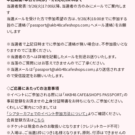
当選者発表：9/26(火)17:00以降、当選者の方のみにメールでご案内しま
す
当選メールを受けた方で参加希望の方は、9/28(木)18:00までに参加する
旨のご連絡（「passport@akb48cafeshops.com」へメール連絡）をお願
いします
※当選者で上記日時までに参加のご連絡が無い場合は、不参加扱いとな
りますのでご注意ください。
※当選者の方へは詳細を記載したメールを別途お送りいたします。
※当落のご質問にはお答えできませんのでご了承ください。
※当選メールは「passport@akb48cafeshops.com」より送信されます
ので受信設定をお願いいたします。
◇ご応募にあたっての注意事項
※イベントにご参加される際には「AKB48 CAFE&SHOPS PASSPORT」の
事前登録をお済ませの上身分証明書をお持ちになり、ご参加ください。
くわしいご案内につきましては
「シアターカフェでのイベント参加方法について」
よりご確認ください。
会員登録方法は
こちら
※チケットは現金のみのお取扱いとなります（クレジットカード不可）
※入場は、ご当選1枠につき1名様となります。原則、付添はできませんの