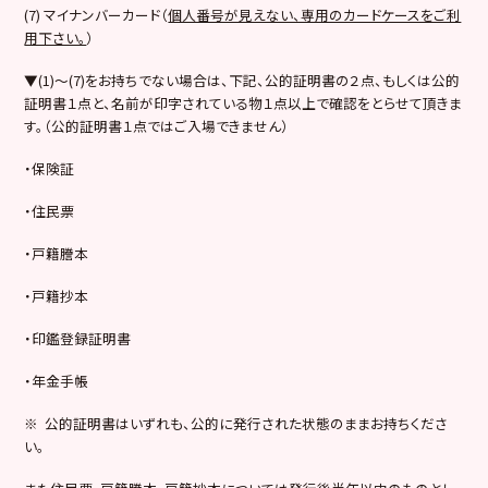
(7) マイナンバーカード（
個人番号が見えない、専用のカードケースをご利
用下さい。
）
▼(1)～(7)をお持ちでない場合は、下記、公的証明書の２点、もしくは公的
証明書１点と、名前が印字されている物１点以上で確認をとらせて頂きま
す。（公的証明書１点ではご入場できません）
・保険証
・住民票
・戸籍謄本
・戸籍抄本
・印鑑登録証明書
・年金手帳
※ 公的証明書はいずれも、公的に発行された状態のままお持ちくださ
い。