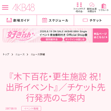
ファンクラブ
取材/出演
リクルート
-柱の会-
お問合せ
劇場ガイド
スケジュール
チケット
トップ
ニュース
ニュース詳細
『木下百花・更生施設 祝！
出所イベント』／チケット先
行発売のご案内
イベント情報
2017.09.19