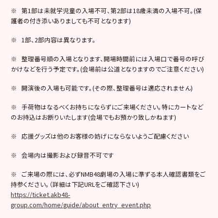
※ 第1部は未就学児童の入場不可、第2部は18歳未満の入場不可。(保
護者の付き添いありましても不可となります)
※ 1部、2部内容は異なります。
※ 整理番号順の入場となります、開場時間前には入場口で番号の呼び
かけなどを行う予定です。(会場前は公道となりますのでご注意ください)
※ 開演後の入場も可能です。(その際、整理番号は適応されません)
※ 手荷物はなるべくお持ちにならずにご来場ください。特にカートなど
のお持込はお断りいたします(会場でもお預かり致しかねます)
※ 応援グッズは他のお客様の妨げにならないようご配慮ください
※ 会場内は撮影および録音不可です
※ ご来場の際には、必ずNMB48劇場の入場に準ずる本人確認書類をご
持参ください。（詳細は下記URLをご確認下さい)
https://ticket.akb48-
group.com/home/guide/about_entry_event.php