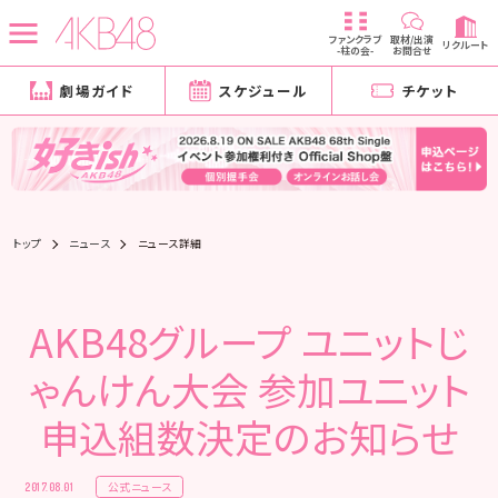
ファンクラブ
取材/出演
リクルート
-柱の会-
お問合せ
劇場ガイド
スケジュール
チケット
トップ
ニュース
ニュース詳細
AKB48グループ ユニットじ
ゃんけん大会 参加ユニット
申込組数決定のお知らせ
公式ニュース
2017.08.01