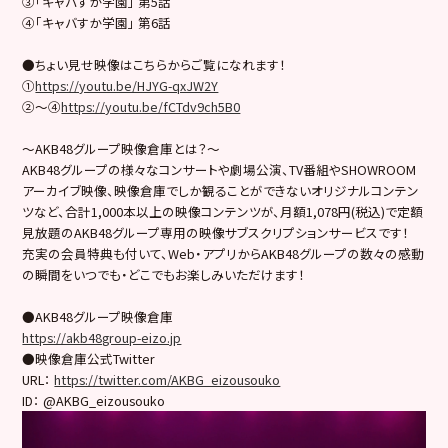
③「キャバすか学園」 第5話
④「キャバすか学園」 第6話
●ちょい見せ映像はこちらからご覧になれます！
①
https://youtu.be/HJYG-qxJW2Y
②〜④
https://youtu.be/fCTdv9ch5B0
～AKB48グループ映像倉庫とは？～
AKB48グループの様々なコンサートや劇場公演、TV番組やSHOWROOM
アーカイブ映像、映像倉庫でしか観ることができないオリジナルコンテン
ツなど、合計1,000本以上の映像コンテンツが、月額1,078円(税込)で定額
見放題のAKB48グループ専用の映像サブスクリプションサービスです！
充実の会員特典も付いて、Web・アプリからAKB48グループの数々の感動
の瞬間をいつでも・どこでもお楽しみいただけます！
●AKB48グループ映像倉庫
https://akb48group-eizo.jp
●映像倉庫公式Twitter
URL：
https://twitter.com/AKBG_eizousouko
ID： @AKBG_eizousouko