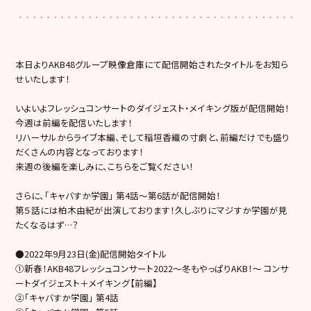
本日よりAKB48グループ映像倉庫にて配信開始されたタイトルをお知ら
せいたします！
いよいよフレッシュコンサートのダイジェスト・メイキング版が配信開始！
今週は前編を配信いたします！
リハーサルからライブ本編、そして稲垣香織の寸劇と、前編だけでも盛り
だくさんの内容となっております！
来週の後編を楽しみに、こちらをご覧ください！
さらに、「キャバすか学園」 第4話〜第6話が配信開始！
第５話には柏木由紀が出演しております！久しぶりにマジすか学園が見
たくなるはず…？
●2022年9月23日(金)配信開始タイトル
①新春！AKB48フレッシュコンサート2022〜冬もやっぱりAKB！〜 コンサ
ートダイジェスト＋メイキング【前編】
②「キャバすか学園」 第4話