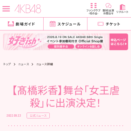
ファンクラブ
取材/出演
リクルート
-柱の会-
お問合せ
劇場ガイド
スケジュール
チケット
トップ
ニュース
ニュース詳細
【髙橋彩香】舞台「女王虐
殺」に出演決定！
公式ニュース
2022.09.23