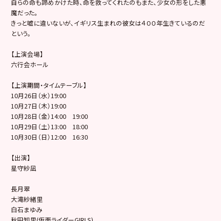
自らの命も諦めかけた時、命を救ってくれたのもまた、
少女の形をした悪
魔だった。
きっと嘘に違いないが、
イギリス生まれの彼女は４００年生きているのだ
という。
【上演会場】
六行会ホール
【上演期間・タイムテーブル】
10月26日（水）19:00
10月27日（木）19:00
10月28日（金）14:00 19:00
10月29日（土）13:00 18:00
10月30日（日）12:00 16:30
【出演】
星守紗凪
長月翠
大滝紗緒里
白石まゆみ
秋田知里(仮面ライダーGIRLS)