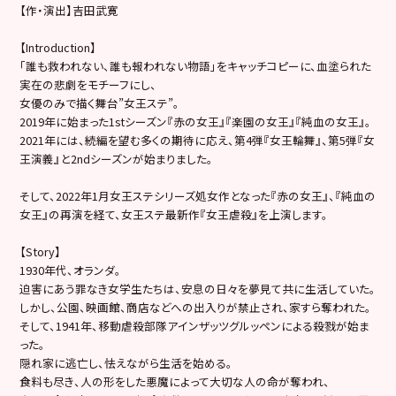
【作・演出】吉田武寛
【Introduction】
「誰も救われない、誰も報われない物語」をキャッチコピーに、
血塗られた
実在の悲劇をモチーフにし、
女優のみで描く舞台”女王ステ”。
2019年に始まった1stシーズン『赤の女王』『楽園の女王』
『純血の女王』。
2021年には、続編を望む多くの期待に応え、第4弾『
女王輪舞』、第5弾『女
王演義』
と2ndシーズンが始まりました。
そして、2022年1月女王ステシリーズ処女作となった『
赤の女王』、『純血の
女王』の再演を経て、女王ステ最新作『
女王虐殺』を上演します。
【Story】
1930年代、オランダ。
迫害にあう罪なき女学生たちは、
安息の日々を夢見て共に生活していた。
しかし、公園、映画館、商店などへの出入りが禁止され、
家すら奪われた。
そして、1941年、
移動虐殺部隊アインザッツグルッペンによる殺戮が始ま
った。
隠れ家に逃亡し、怯えながら生活を始める。
食料も尽き、人の形をした悪魔によって大切な人の命が奪われ、