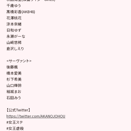
千歳ゆう
髙橋彩香(AKB48)
花澤桃花
涼本奈緒
日和ゆず
永瀬がーな
山﨑悠稀
倉沢しえり
<サーヴァント>
後藤楓
橋本愛美
杉下希美
山口輝鈴
結城まお
石田みう
【公式Twitter】
https://twitter.com/AKANOJOHOU
#女王ステ
#女王虐殺