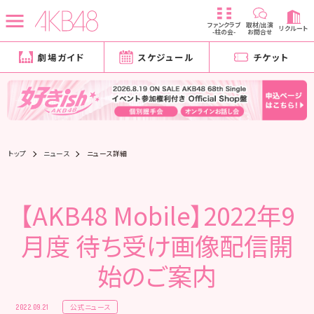
ファンクラブ
取材/出演
リクルート
-柱の会-
お問合せ
劇場ガイド
スケジュール
チケット
トップ
ニュース
ニュース詳細
【AKB48 Mobile】2022年9
月度 待ち受け画像配信開
始のご案内
公式ニュース
2022.09.21