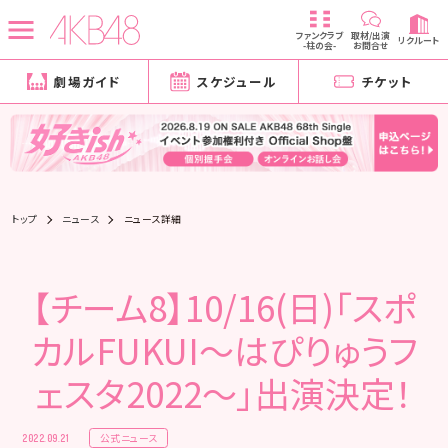
ファンクラブ
取材/出演
リクルート
-柱の会-
お問合せ
劇場ガイド
スケジュール
チケット
トップ
ニュース
ニュース詳細
【チーム8】10/16(日)「スポ
カルFUKUI〜はぴりゅうフ
ェスタ2022〜」出演決定！
公式ニュース
2022.09.21