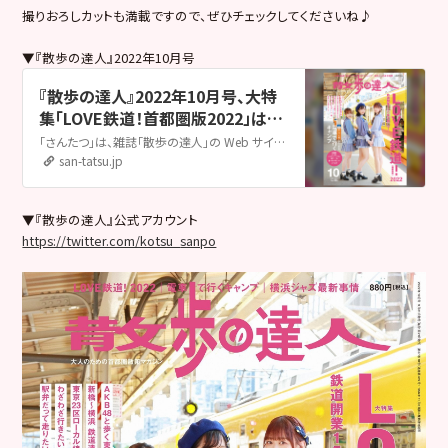
撮りおろしカットも満載ですので、ぜひチェックしてくださいね♪
▼『散歩の達人』2022年10月号
『散歩の達人』2022年10月号、大特
集「LOVE鉄道！首都圏版2022」は
9/21発売！｜さんたつ by 散歩の達
「さんたつ」は、雑誌「散歩の達人」の Web サイト。美味いもん、喫茶店、酒場、商店街、横丁、おすすめ散歩コースやイベント情報のほか、看板、珍樹、暗渠、貼り紙、路上園芸、闇歩きガイドなどなど、街と散歩に関するものなら何でも発信します。
人
san-tatsu.jp
▼『散歩の達人』公式アカウント
https://twitter.com/kotsu_
sanpo