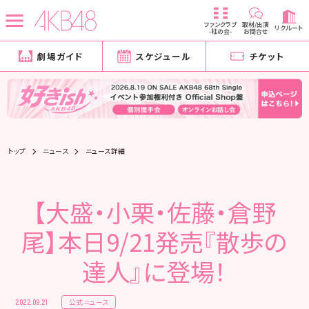
ファンクラブ
取材/出演
リクルート
-柱の会-
お問合せ
劇場ガイド
スケジュール
チケット
トップ
ニュース
ニュース詳細
【大盛・小栗・佐藤・倉野
尾】本日9/21発売『散歩の
達人』に登場！
公式ニュース
2022.09.21