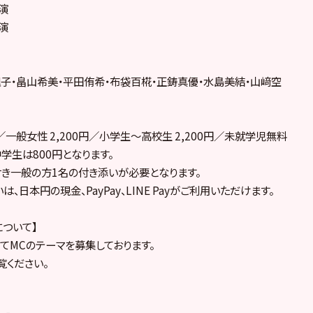
0開演
0開演
子・畠山希美・平田侑希・布袋百椛・正鋳真優・水島美結・山﨑空
円／一般女性 2,200円／小学生～高校生 2,200円／未就学児無料
中学生は800円となります。
き一般の方1名の付き添いが必要となります。
、日本円の現金、PayPay、LINE Payがご利用いただけます。
について】
rにてMCのテーマを募集しております。
覧ください。