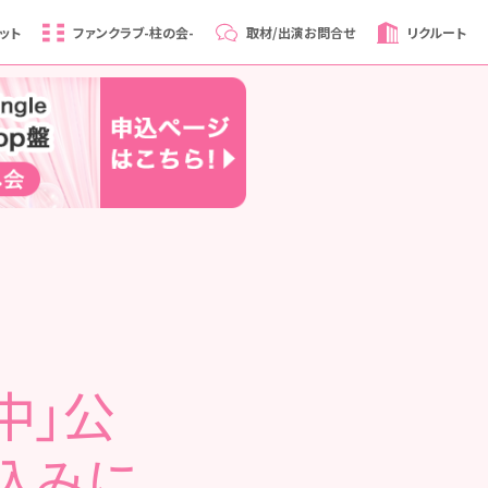
ット
ファンクラブ
-柱の会-
取材/出演
お問合せ
リクルート
中」公
込みに