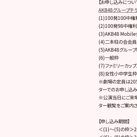
【お申し込みについ
AKB48グループチ
(1)100発100中権
(2)100発98中権利
(3)AKB48 Mobi
(4)二本柱の会会
(5)AKB48グル
(6)一般枠
(7)ファミリーカッ
(8)女性小中学生枠
※劇場の定員は20
ターでのお申し込み
※公演当日にご来場
ター観覧をご案内さ
【申し込み期間】
＜(1)～(5)の枠＞2
＜(6)～(8)の枠＞2