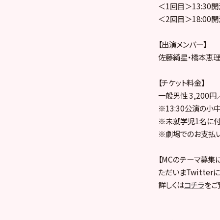
＜1回目＞13:3
＜2回目＞18:0
【出演メンバー】
佐藤綺星・橋本恵理
【チケット料金】
一般男性 3,200
※13:30公演の小
※未就学児1名に付
※劇場でのお支払いは
【MCのテーマ募集
ただいまTwitte
詳しくは
コチラ
をご