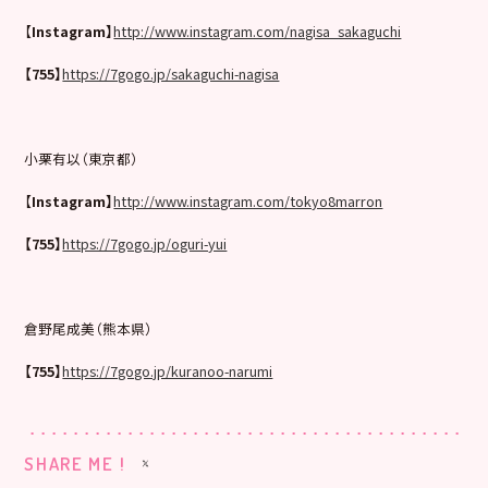
【
Instagram】
http://www.instagram.com/nagisa_sakaguchi
【755】
https://7gogo.jp/sakaguchi-nagisa
小栗有以（東京都）
【
Instagram】
http://www.instagram.com/tokyo8marron
【755】
https://7gogo.jp/oguri-yui
倉野尾成美（熊本県）
【755】
https://7gogo.jp/kuranoo-narumi
SHARE ME !