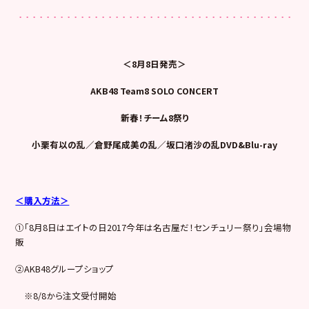
＜8月8日発売＞
AKB48 Team8 SOLO CONCERT
新春！チーム8祭り
小栗有以の乱／倉野尾成美の乱／坂口渚沙の乱DVD&Blu-ray
＜購入方法＞
①「8月8日はエイトの日2017今年は名古屋だ！センチュリー祭り」会場物
販
②AKB48グループショップ
※8/8から注文受付開始