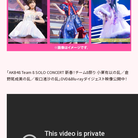
「AKB48 Team 8 SOLO CONCERT 新春！チーム8祭り 小栗有以の乱／倉
野尾成美の乱／坂口渚沙の乱」DVD&Blu-rayダイジェスト映像公開中！