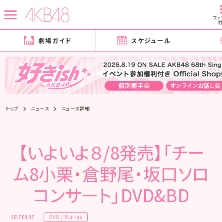
ファ
-
劇場ガイド
スケジュール
トップ
ニュース
ニュース詳細
【いよいよ８/8発売】｢チー
ム8小栗・倉野尾・坂口ソロ
コンサート」DVD&BD
DVD / Blu-ray
2017.08.07