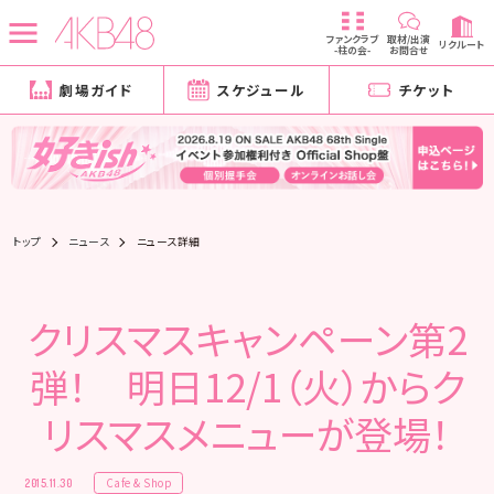
ファンクラブ
取材/出演
リクルート
-柱の会-
お問合せ
劇場ガイド
スケジュール
チケット
トップ
ニュース
ニュース詳細
クリスマスキャンペーン第2
弾！ 明日12/1（火）からク
リスマスメニューが登場！
Cafe & Shop
2015.11.30