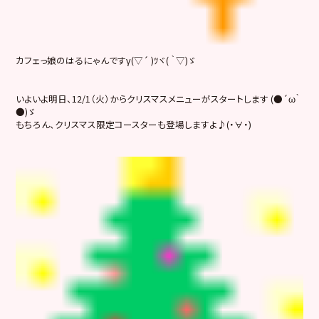
カフェっ娘のはるにゃんですγ(▽´ )ﾂヾ( ｀▽)ゞ
いよいよ明日、12/1（火）からクリスマスメニューがスタートします (●´ω｀
●)ゞ
もちろん、クリスマス限定コースターも登場しますよ♪(・∀・)