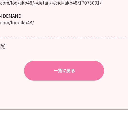
com/lod/akb48/-/detail/=/cid=akb48r17073001/
ON DEMAND
.com/lod/akb48/
一覧に戻る