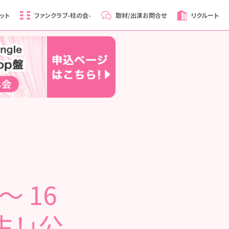
ット
ファンクラブ
-柱の会-
取材/出演
お問合せ
リクルート
～ 16
生！」公