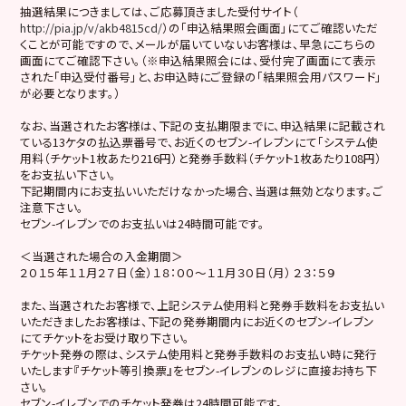
抽選結果につきましては、ご応募頂きました受付サイト（
http://pia.jp/v/akb4815cd/
）の「申込結果照会画面」にてご確認いただ
くことが可能ですので、メールが届いていないお客様は、早急にこちらの
画面にてご確認下さい。（※申込結果照会には、受付完了画面にて表示
された「申込受付番号」と、お申込時にご登録の「結果照会用パスワード」
が必要となります。）
なお、当選されたお客様は、下記の支払期限までに、申込結果に記載され
ている13ケタの払込票番号で、お近くのセブン-イレブンにて「システム使
用料（チケット1枚あたり216円）と発券手数料（チケット1枚あたり108円）
をお支払い下さい。
下記期間内にお支払いいただけなかった場合、当選は無効となります。ご
注意下さい。
セブン-イレブンでのお支払いは24時間可能です。
＜当選された場合の入金期間＞
２０１５年１１月２７日（金）１８：００～１１月３０日（月） ２３：５９
また、当選されたお客様で、上記システム使用料と発券手数料をお支払い
いただきましたお客様は、下記の発券期間内にお近くのセブン-イレブン
にてチケットをお受け取り下さい。
チケット発券の際は、システム使用料と発券手数料のお支払い時に発行
いたします『チケット等引換票』をセブン-イレブンのレジに直接お持ち下
さい。
セブン-イレブンでのチケット発券は24時間可能です。