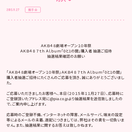
握手会
2015.11.27
ＡＫＢ４８劇場オープン１０年祭
ＡＫＢ４８ ７ｔｈ Ａｌｂｕｍ「0と1の間」購入者 抽選ご招待
抽選結果確認のお願い
「ＡＫＢ４８劇場オープン１０年祭」ＡＫＢ４８ ７ｔｈ Ａｌｂｕｍ「0と1の間」
購入者抽選ご招待にたくさんのご応募を頂き、誠にありがとうございまし
た。
ご応募いただきましたお客様へ、本日（２０１５年１１月２７日）、応募時に
ご登録頂いたアドレス宛に@pia.co.jpより抽選結果を送信致しましたの
で、ご案内申し上げます。
応募時のご登録不備、インターネットの障害、メールサーバ、端末の設定
等によるメールの未着、遅配につきましては、弊社はその責を一切負いま
せん。また、抽選結果に関するお答えは致しかねます。