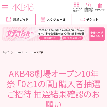
ファンクラブ
取材/出演
リクルート
-柱の会-
お問合せ
劇場ガイド
スケジュール
チケット
トップ
ニュース
ニュース詳細
AKB48劇場オープン10年
祭 「0と1の間」購入者抽選
ご招待 抽選結果確認のお
願い