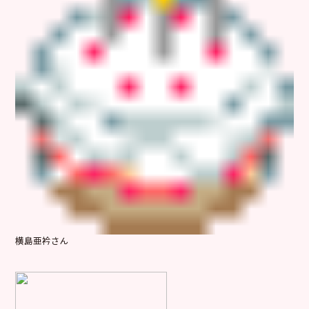
横島亜衿さん