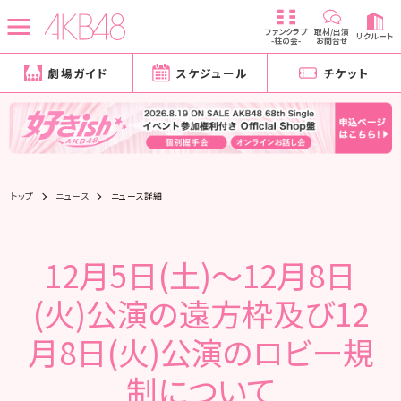
ファンクラブ
取材/出演
リクルート
-柱の会-
お問合せ
劇場ガイド
スケジュール
チケット
トップ
ニュース
ニュース詳細
12月5日(土)～12月8日
(火)公演の遠方枠及び12
月8日(火)公演のロビー規
制について