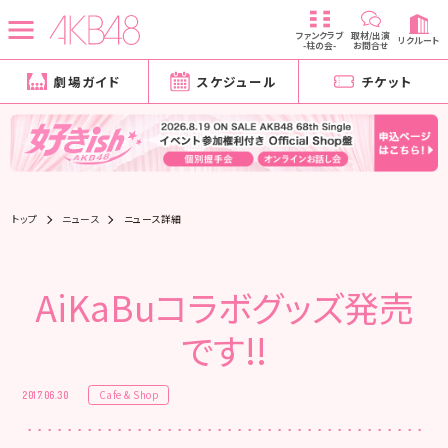
ファンクラブ
取材/出演
リクルート
-柱の会-
お問合せ
劇場ガイド
スケジュール
チケット
トップ
ニュース
ニュース詳細
AiKaBuコラボグッズ発売
です!!
Cafe & Shop
2017.06.30