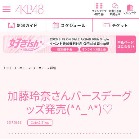
ファンクラブ
取材/出演
リクルート
-柱の会-
お問合せ
劇場ガイド
スケジュール
チケット
トップ
ニュース
ニュース詳細
加藤玲奈さんバースデーグ
ッズ発売(*^_^*)♡
Cafe & Shop
2017.06.29