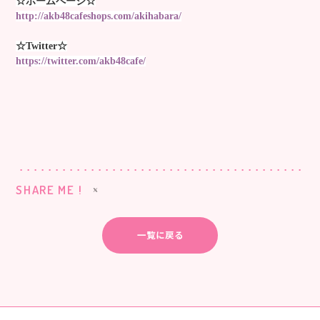
☆ホームページ☆
http://akb48cafeshops.com/akihabara/
☆Twitter☆
https://twitter.com/akb48cafe/
SHARE ME !
一覧に戻る