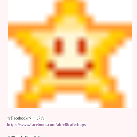
☆Facebookページ☆
https://www.facebook.com/akb48cafeshops