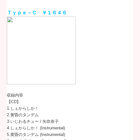
Ｔｙｐｅ－Ｃ ￥１６４６
収録内容
【CD】
1.しぇからしか！
2.黄昏のタンデム
3.いじわるチュー / 矢吹奈子
4.しぇからしか！ (Instrumental)
5.黄昏のタンデム (Instrumental)