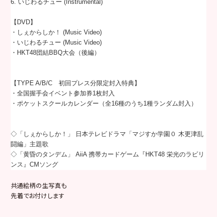
6. いじわるチュー (Instrumental)
【DVD】
・しぇからしか！ (Music Video)
・いじわるチュー (Music Video)
・HKT48団結BBQ大会（後編）
【TYPE A/B/C 初回プレス分限定封入特典】
・全国握手会イベント参加券1枚封入
・ポケットスクールカレンダー（全16種のうち1種ランダム封入）
◇「しぇからしか！」 日本テレビドラマ「マジすか学園０ 木更津乱
闘編」主題歌
◇「黄昏のタンデム」 AiiA 携帯カードゲーム『HKT48 栄光のラビリ
ンス』CMソング
共通絵柄の生写真も
先着でお付けします