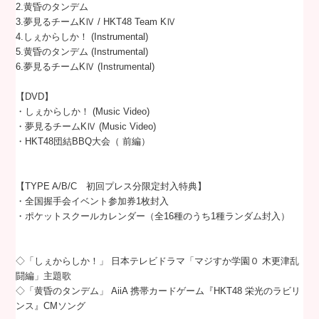
2.黄昏のタンデム
3.夢見るチームKⅣ / HKT48 Team KⅣ
4.しぇからしか！ (Instrumental)
5.黄昏のタンデム (Instrumental)
6.夢見るチームKⅣ (Instrumental)
【DVD】
・しぇからしか！ (Music Video)
・夢見るチームKⅣ (Music Video)
・HKT48団結BBQ大会（ 前編）
【TYPE A/B/C 初回プレス分限定封入特典】
・全国握手会イベント参加券1枚封入
・ポケットスクールカレンダー（全16種のうち1種ランダム封入）
◇「しぇからしか！」 日本テレビドラマ「マジすか学園０ 木更津乱
闘編」主題歌
◇「黄昏のタンデム」 AiiA 携帯カードゲーム『HKT48 栄光のラビリ
ンス』CMソング