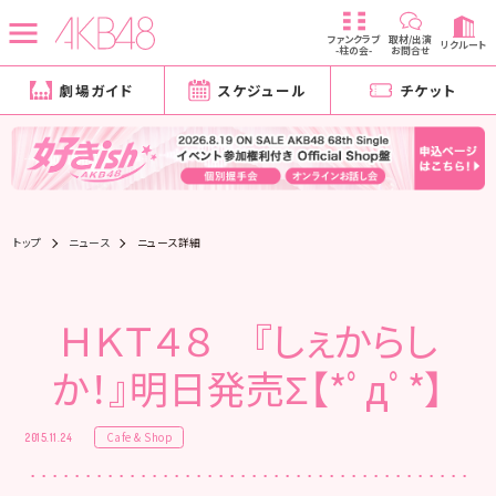
ファンクラブ
取材/出演
リクルート
-柱の会-
お問合せ
劇場ガイド
スケジュール
チケット
トップ
ニュース
ニュース詳細
ＨＫＴ４８ 『しぇからし
か！』明日発売Σ【*ﾟдﾟ*】
Cafe & Shop
2015.11.24