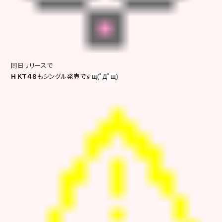
同日リリースで
ＨＫＴ４８
もシングル発売です
щ(ﾟДﾟщ)