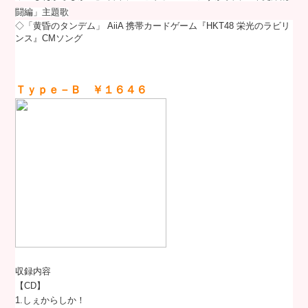
闘編」主題歌
◇「黄昏のタンデム」 AiiA 携帯カードゲーム『HKT48 栄光のラビリ
ンス』CMソング
Ｔｙｐｅ－Ｂ ￥１６４６
収録内容
【CD】
1.しぇからしか！