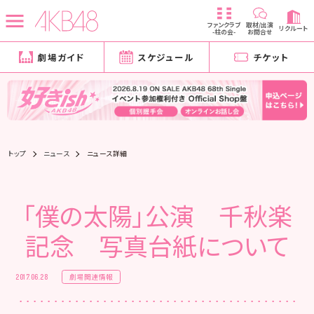
ファンクラブ
取材/出演
リクルート
-柱の会-
お問合せ
劇場ガイド
スケジュール
チケット
トップ
ニュース
ニュース詳細
「僕の太陽」公演 千秋楽
記念 写真台紙について
劇場関連情報
2017.06.28