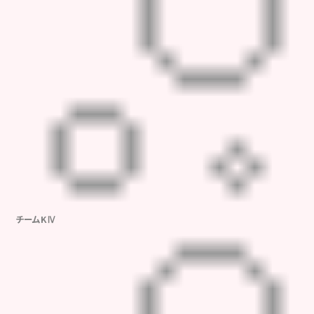
チームKⅣ