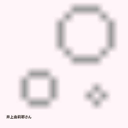
井上由莉耶さん