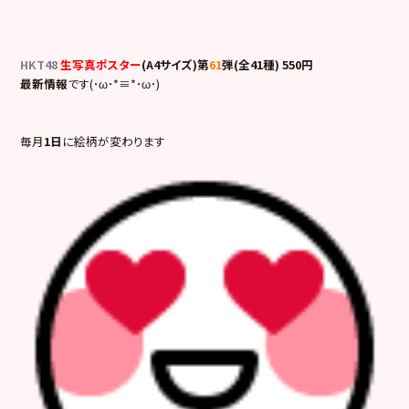
HKT48
生写真ポスター
(A4サイズ)第
61
弾(全41種) 550円
最新情報
です(･ω･*≡*･ω･)
毎月
1日
に絵柄が変わります