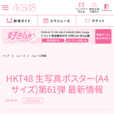
ファンクラブ
取材/出演
リクルート
-柱の会-
お問合せ
劇場ガイド
スケジュール
チケット
トップ
ニュース
ニュース詳細
HKT48 生写真ポスター(A4
サイズ)第61弾 最新情報
Cafe & Shop
2017.06.24