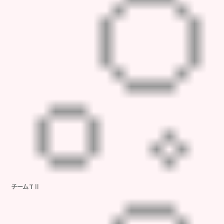
チームTⅡ