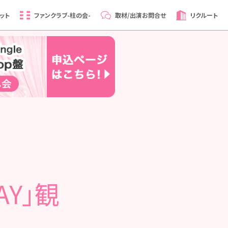
ット
ファンクラブ
-柱の会-
取材/出演
お問合せ
リクルート
AY」観