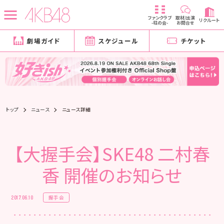
ファンクラブ
取材/出演
リクルート
-柱の会-
お問合せ
劇場ガイド
スケジュール
チケット
トップ
ニュース
ニュース詳細
【大握手会】SKE48 二村春
香 開催のお知らせ
握手会
2017.06.10