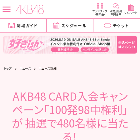
ファンクラブ
取材/出演
リクルート
-柱の会-
お問合せ
劇場ガイド
スケジュール
チケット
トップ
ニュース
ニュース詳細
AKB48 CARD入会キャン
ペーン「100発98中権利」
が 抽選で480名様に当た
る！