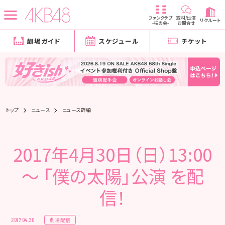
ファンクラブ
取材/出演
リクルート
-柱の会-
お問合せ
劇場ガイド
スケジュール
チケット
トップ
ニュース
ニュース詳細
2017年4月30日（日）13:00
～ 「僕の太陽」公演 を配
信！
劇場配信
2017.04.30