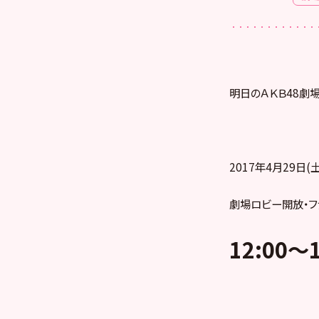
明日のＡＫＢ48劇
2017年4月29日(土
劇場ロビー開放・フ
12:00
～1