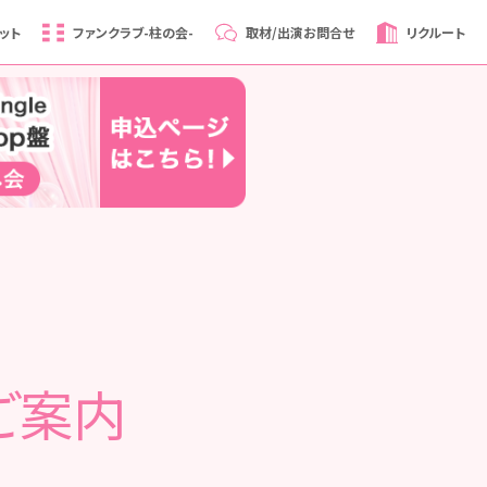
ット
ファンクラブ
-柱の会-
取材/出演
お問合せ
リクルート
ご案内