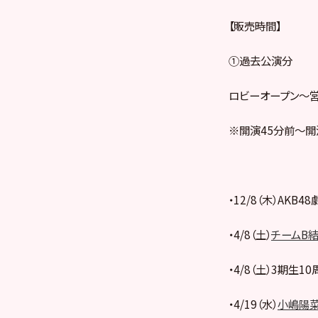
【販売時間】
①過去公演分
ロビーオープン～
※開演45分前～開
・12/8（木）AKB
・4/8（土）
チームB
・4/8（土）3期生1
・4/19（水）
小嶋陽菜