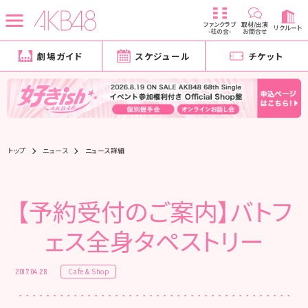
ファンクラブ
取材/出演
リクルート
-柱の会-
お問合せ
劇場ガイド
スケジュール
チケット
トップ
ニュース
ニュース詳細
【予約受付のご案内】バトフ
ェス全身タペストリー
Cafe & Shop
2017.04.28