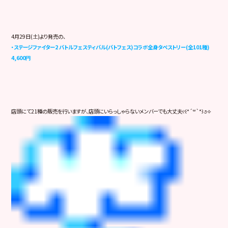
4月29日(土)より発売の、
・ステージファイター2 バトルフェスティバル(バトフェス)コラボ全身タペストリー(全101種)
4,600円
店頭にて21種の販売を行いますが、店頭にいらっしゃらないメンバーでも大丈夫୧꒰*´꒳`*꒱૭✧