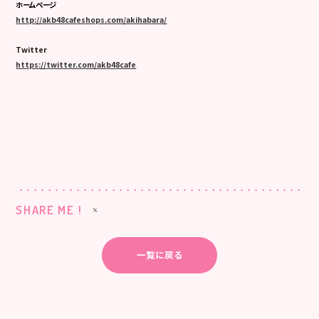
ホームページ
http://akb48cafeshops.com/akihabara/
Twitter
https://twitter.com/akb48cafe
SHARE ME !
一覧に戻る