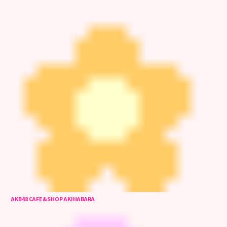
AKB48 CAFE&SHOP AKIHABARA