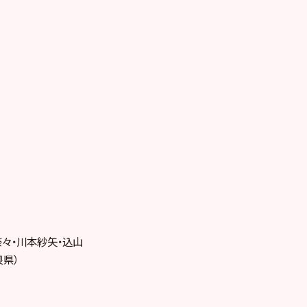
奈々・川本紗矢・込山
良県）