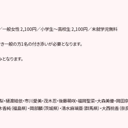
円／一般女性 2,100円／小学生～高校生 2,100円／未就学児無料
き一般の方1名の付き添いが必要となります。
となります。
梨・樋渡結依・市川愛美・茂木忍・後藤萌咲・福岡聖菜・大森美優・岡田
木香純（福島県）・岡部麟（茨城県）・清水麻璃亜（群馬県）・大西桃香（奈