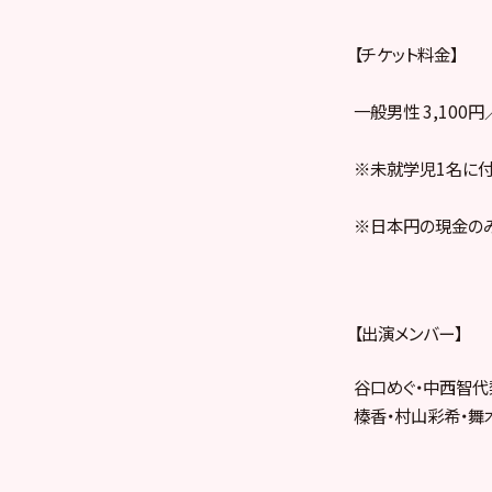
【チケット料金】
一般男性 3,100
※未就学児1名に付
※日本円の現金のみ
【出演メンバー】
谷口めぐ・中西智代
榛香・村山彩希・舞