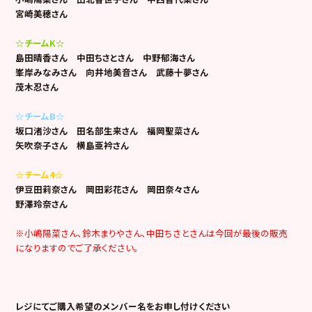
宮崎美穂さん
☆チームK☆
島田晴香さん 中田ちさとさん 中野郁海さん
峯岸みなみさん 向井地美音さん 武藤十夢さん
茂木忍さん
☆チームB☆
坂口渚沙さん 田名部生来さん 福岡聖菜さん
矢吹奈子さん 横島亜衿さん
☆チーム4☆
伊豆田莉奈さん 岡田彩花さん 岡田奈々さん
野澤玲奈さん
※小嶋陽菜さん、鈴木まりやさん、中田ちさとさんは今回が最後の販売
になりますのでご了承ください。
レジにてご購入希望のメンバー名をお申し付けください