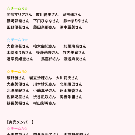
☆チームK☆
阿部マリアさん 市川愛美さん 兒玉遥さん
篠崎彩奈さん 下口ひななさん 鈴木まりやさん
田野優花さん 藤田奈那さん 湯本亜美さん
☆チームB☆
大島涼花さん 柏木由紀さん 加藤玲奈さん
木﨑ゆりあさん 後藤萌咲さん 竹内美宥さん
達家真姫宝さん 馬嘉伶さん 渡辺麻友さん
☆チーム4☆
飯野雅さん 岩立沙穂さん 大川莉央さん
大森美優さん 川本紗矢さん 北川綾巴さん
北澤早紀さん 小嶋真子さん 込山榛香さん
佐藤妃星さん 渋谷凪咲さん 高橋朱里さん
朝長美桜さん 村山彩希さん
【完売メンバー】
☆チームA☆
小嶋陽菜さん 田北香世子さん 中西智代梨さん