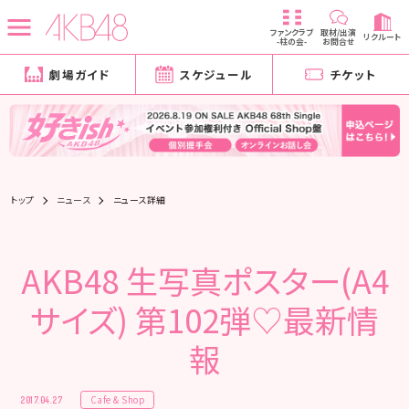
ファンクラブ
取材/出演
リクルート
-柱の会-
お問合せ
劇場ガイド
スケジュール
チケット
トップ
ニュース
ニュース詳細
AKB48 生写真ポスター(A4
サイズ) 第102弾♡最新情
報
Cafe & Shop
2017.04.27