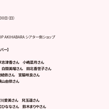
30日（日）
HOP AKIHABARA シアター側ショップ
ンバー】
家志津香さん 小嶋菜月さん
 白間美瑠さん 田北香世子さん
渡結依さん 宮脇咲良さん
横山由依さん
市川愛美さん 兒玉遥さん
口ひななさん 鈴木まりやさん