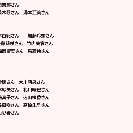
田奈那さん
茂木忍さん 湯本亜美さん
木由紀さん 加藤玲奈さん
後藤萌咲さん 竹内美宥さん
福岡聖菜さん 馬嘉伶さん
沙穂さん 大川莉央さん
本紗矢さん 北川綾巴さん
嶋真子さん 込山榛香さん
谷凪咲さん 高橋朱里さん
山彩希さん