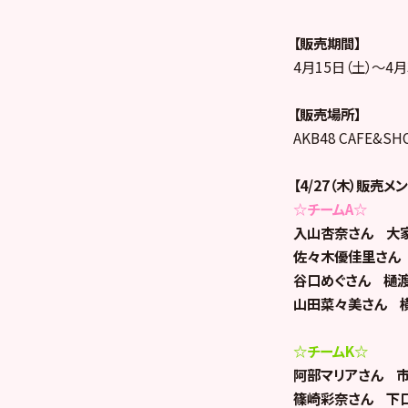
【販売期間】
4月15日（土）～4月
【販売場所】
AKB48 CAFE&S
【4/27（木）販売メ
☆チームA☆
入山杏奈さん 大
佐々木優佳里さん
谷口めぐさん 樋
山田菜々美さん 
☆チームK☆
阿部マリアさん 
篠崎彩奈さん 下