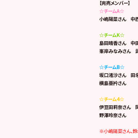
【完売メンバー】
☆チームA☆
小嶋陽菜さん 中
☆チームK☆
島田晴香さん 中
峯岸みなみさん 
☆チームB☆
坂口渚沙さん 田
横島亜衿さん
☆チーム4☆
伊豆田莉奈さん 
野澤玲奈さん
※小嶋陽菜さん、鈴