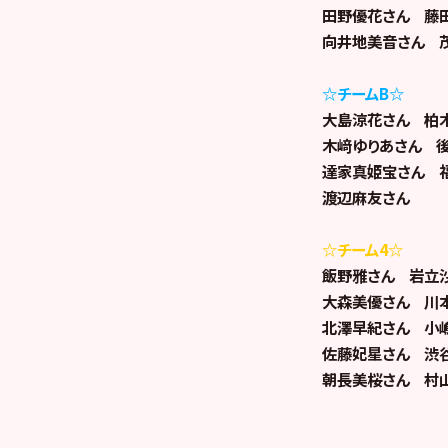
田野優花さん 藤
向井地美音さん 
☆チームB☆
大島涼花さん 柏
木﨑ゆりあさん 
達家真姫宝さん 
渡辺麻友さん
☆チーム4☆
飯野雅さん 岩立
大森美優さん 川
北澤早紀さん 小
佐藤妃星さん 渋
朝長美桜さん 村