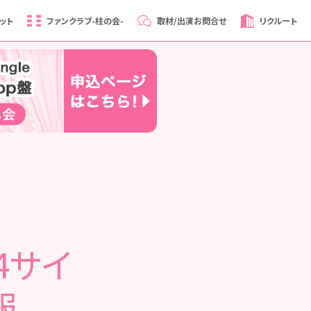
ット
ファンクラブ
-柱の会-
取材/出演
お問合せ
リクルート
4サイ
報