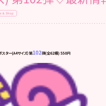
e & Shop
102
スター(A4サイズ）第
弾(全62種) 550円