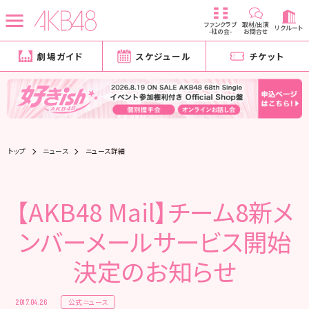
ファンクラブ
取材/出演
リクルート
-柱の会-
お問合せ
劇場ガイド
スケジュール
チケット
トップ
ニュース
ニュース詳細
【AKB48 Mail】チーム8新メ
ンバーメールサービス開始
決定のお知らせ
公式ニュース
2017.04.26