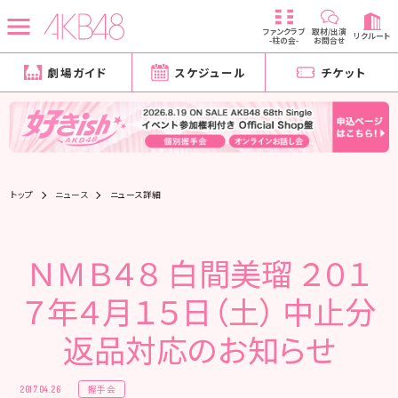
ファンクラブ
取材/出演
リクルート
-柱の会-
お問合せ
劇場ガイド
スケジュール
チケット
トップ
ニュース
ニュース詳細
ＮＭＢ４８ 白間美瑠 ２０１
７年４月１５日（土） 中止分
返品対応のお知らせ
握手会
2017.04.26