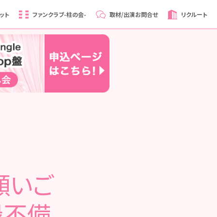
ット
ファンクラブ
-柱の会-
取材/出演
お問合せ
リクルート
願いご
録不備