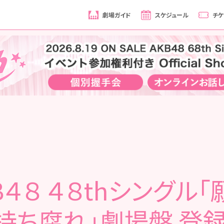
劇場ガイド
スケジュール
チケ
Ｂ４８ ４８thシングル「
持ち腐れ」劇場盤 登