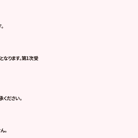
。
なります。第1次受
承ください。
ん。