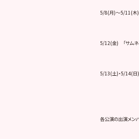
5/8(月)～5/11(
5/12(金) 「サムネ
5/13(土)・5/14
各公演の出演メンバ