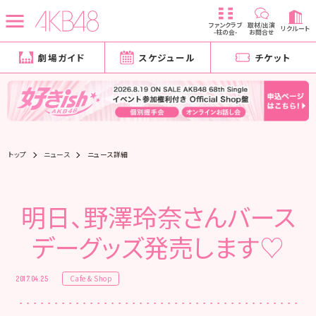
ファンクラブ
取材/出演
リクルート
-柱の会-
お問合せ
劇場ガイド
スケジュール
チケット
トップ
ニュース
ニュース詳細
明日、野澤玲奈さんバース
デーグッズ発売します♡
Cafe & Shop
2017.04.25