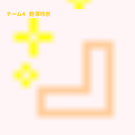
チーム4
野澤玲奈