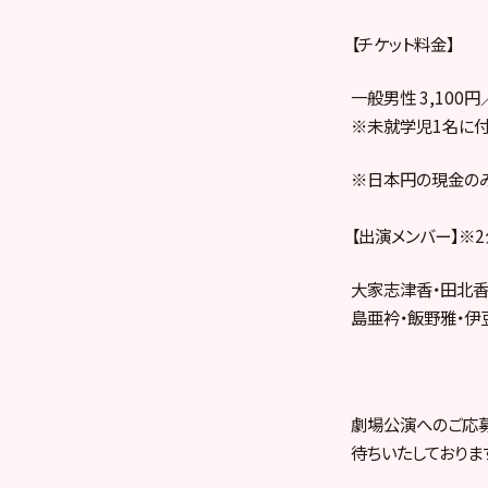
【チケット料金】
一般男性 3,100
※未就学児1名に付
※日本円の現金のみ
【出演メンバー】※
大家志津香・田北香
島亜衿・飯野雅・伊
劇場公演へのご応
待ちいたしておりま