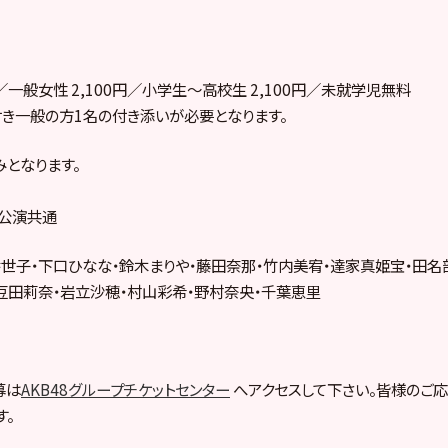
円／一般女性 2,100円／小学生～高校生 2,100円／未就学児無料
き一般の方1名の付き添いが必要となります。
となります。
2公演共通
世子・下口ひなな・鈴木まりや・藤田奈那・竹内美宥・達家真姫宝・田名
豆田莉奈・岩立沙穂・村山彩希・野村奈央・千葉恵里
募は
AKB48グループチケットセンター
へアクセスして下さい。皆様のご応
す。