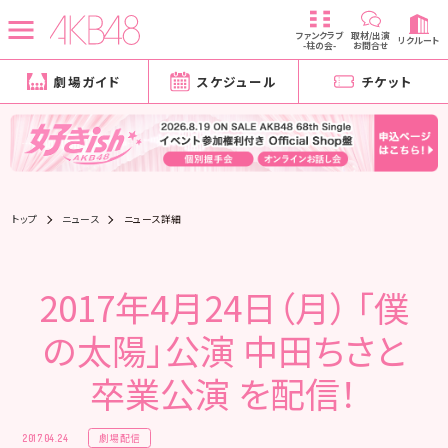
ファンクラブ
取材/出演
リクルート
-柱の会-
お問合せ
劇場ガイド
スケジュール
チケット
トップ
ニュース
ニュース詳細
2017年4月24日（月） 「僕
の太陽」公演 中田ちさと
卒業公演 を配信！
劇場配信
2017.04.24