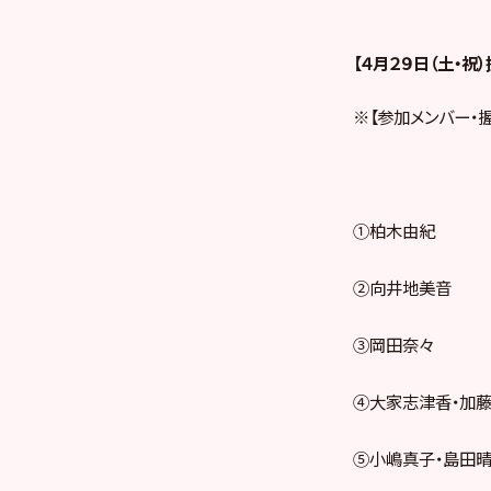
【４月２９日（土・祝
※【参加メンバー・
①柏木由紀
②向井地美音
③岡田奈々
④大家志津香・加
⑤小嶋真子・島田晴