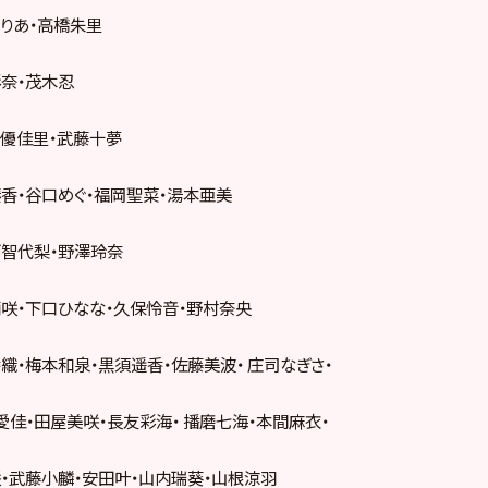
りあ・高橋朱里
奈・茂木忍
優佳里・武藤十夢
香・谷口めぐ・福岡聖菜・湯本亜美
西智代梨・野澤玲奈
咲・下口ひなな・久保怜音・野村奈央
織・梅本和泉・黒須遥香・佐藤美波・ 庄司なぎさ・
佳・田屋美咲・長友彩海・ 播磨七海・本間麻衣・
・武藤小麟・安田叶・山内瑞葵・山根涼羽