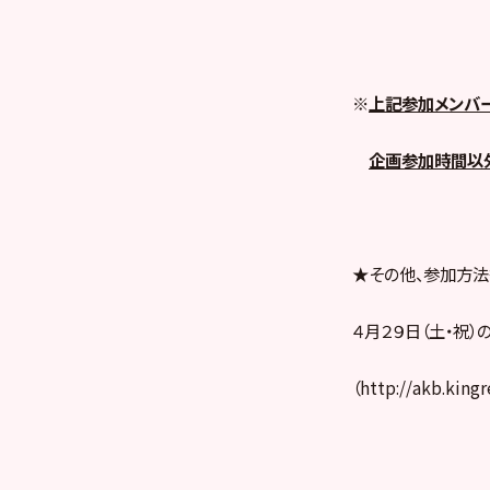
※
上記参加メンバー
企画参加時間以外
★その他、参加方法
４月２９日（土・祝
（http://akb.king