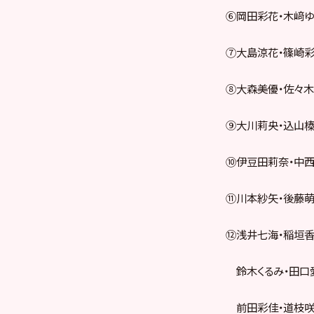
⑥岡田彩花・木﨑ゆ
⑦大島涼花・篠崎彩
⑧大森美優・佐々木
⑨大川莉央・込山榛
⑩伊豆田莉奈・中
⑪川本紗矢・後藤萌
⑫浅井七海・稲垣香
鈴木くるみ・田口愛
前田彩佳・道枝咲