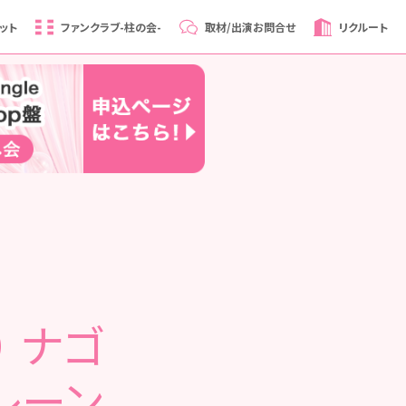
ット
ファンクラブ
-柱の会-
取材/出演
お問合せ
リクルート
） ナゴ
レーン