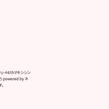
さい』・４６thマキシシン
owered by ネ
す。